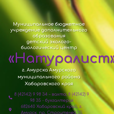
Муниципальное бюджетное
учреждение дополнительного
образования
детский эколого-
биологический центр
«Натуралист
г. Амурска Амурского
муниципального района
Хабаровского края
8 (42142) 9 98 34 – вахта; 8 (42142) 9
98 35 - бухгалтерия
682640 Хабаровский край, г.
Амурск, пр. Строителей 35