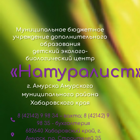
Муниципальное бюджетное
учреждение дополнительного
образования
детский эколого-
биологический центр
«Натуралист
г. Амурска Амурского
муниципального района
Хабаровского края
8 (42142) 9 98 34 – вахта; 8 (42142) 9
98 35 - бухгалтерия
682640 Хабаровский край, г.
Амурск, пр. Строителей 35