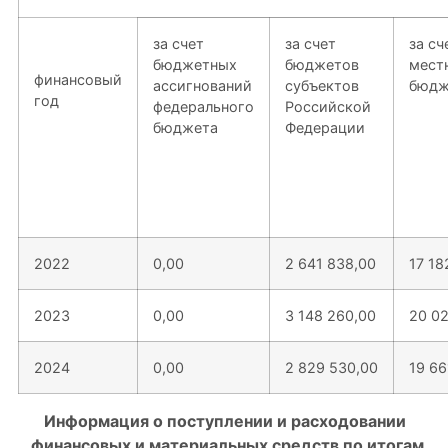
за счет
за счет
за сч
бюджетных
бюджетов
мест
финансовый
ассигнований
субъектов
бюдж
год
федерального
Российской
бюджета
Федерации
2022
0,00
2 641 838,00
17 18
2023
0,00
3 148 260,00
20 02
2024
0,00
2 829 530,00
19 66
Информация о поступлении и расходовании
финансовых и материальных средств по итогам