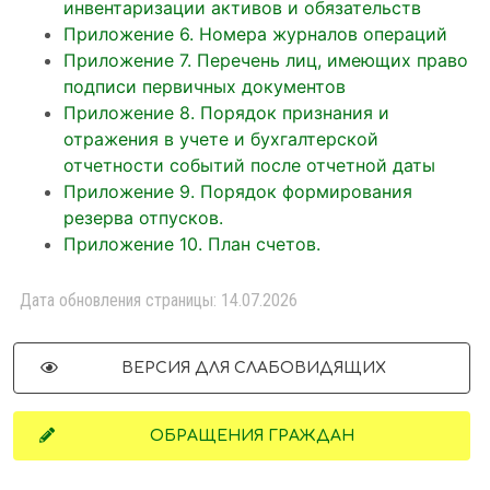
задания по оказанию муниципальной
инвентаризации активов и обязательств
Муниципальное задание на 2025 год и
услуги «Реализация дополнительных
Приложение 6. Номера журналов операций
плановый период 2026-2027 годы
общеобразовательных общеразвивающих
Приложение 7. Перечень лиц, имеющих право
программ» за II квартал 2022 года
подписи первичных документов
Отчет о выполнении муниципального
Приложение 8. Порядок признания и
задания за 2022 год
отражения в учете и бухгалтерской
Отчет о выполнении муниципального
отчетности событий после отчетной даты
задания за 3 квартал 2022 г.
Приложение 9. Порядок формирования
Пояснительная записка к отчету о
резерва отпусков.
выполнении муниципального задания за 3
Приложение 10. План счетов.
квартал 2022 г.
Дата обновления страницы: 14.07.2026
ВЕРСИЯ ДЛЯ СЛАБОВИДЯЩИХ
ОБРАЩЕНИЯ ГРАЖДАН