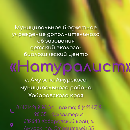
Муниципальное бюджетное
учреждение дополнительного
образования
детский эколого-
биологический центр
«Натуралист
г. Амурска Амурского
муниципального района
Хабаровского края
8 (42142) 9 98 34 – вахта; 8 (42142) 9
98 35 - бухгалтерия
682640 Хабаровский край, г.
Амурск, пр. Строителей 35