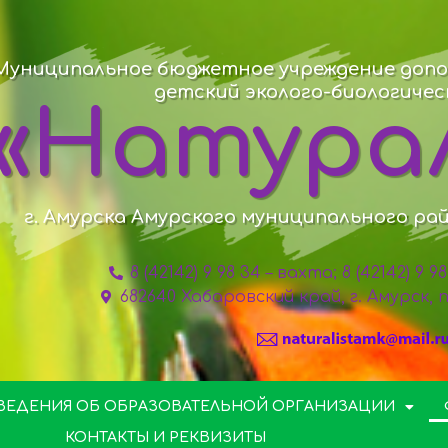
Муниципальное бюджетное учреждение допо
детский эколого-биологиче
«Натура
г. Амурска Амурского муниципального ра
8 (42142) 9 98 34 – вахта; 8 (42142) 9 
682640 Хабаровский край, г. Амурск,
ВЕДЕНИЯ ОБ ОБРАЗОВАТЕЛЬНОЙ ОРГАНИЗАЦИИ
КОНТАКТЫ И РЕКВИЗИТЫ