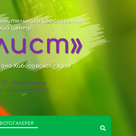
лнительного образования
ский центр
лист»
йона Хабаровского края
98 35 - бухгалтерия
 пр. Строителей 35
ФОТОГАЛЕРЕЯ