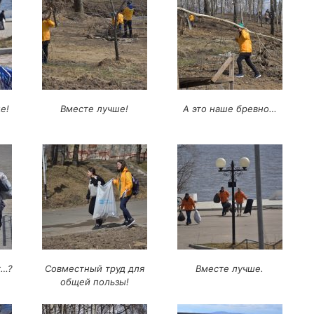
е!
Вместе лучше!
А это наше бревно…
к…?
Совместный труд для
Вместе лучше.
общей пользы!