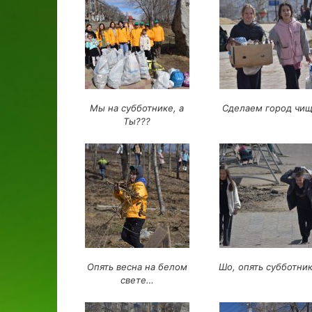
Мы на субботнике, а
Сделаем город чищ
Ты???
Опять весна на белом
Шо, опять субботни
свете…