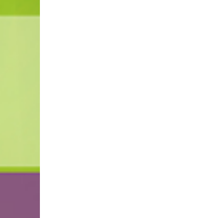
агентство
Сайт дистанционных мероприятий
Талантоха – конкурсы для детей, пе
Театральный портал «Драматешка»
коллекция театральных шумов, вид
литература
Творческая студия «Мастерица»
творческих детей и педагогов, о
творчества студии «Мастерица»
Всероссийский проект «Страна нев
Портал «Дополнительное образован
Портал «Дополнительное образован
системы дополнительного (внешколь
Фестиваль педагогических идей «О
Информационно-коммуникационные 
Российский образовательный фору