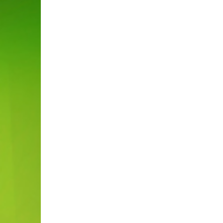
Российский общеобразовательный 
Сеть творческих учителей
Академия педагогического мастерс
Педагог ДОУ-Всероссийский элект
опубликовать свои материалы и на
дистанционных конкурсах и конфер
Педмастерство – Всероссийский э
PEDMIX — Сайт для педагогов
NUMI.RU – методический центр
НАУКА И ТВОРЧЕСТВО – Педагогиче
выявление и поддержку талантли
профессии, улучшение профессио
педагогического опыта, создание 
профессиональному общению, а т
сторон в воспитании физически и
совершенствование системы образ
Большая перемена
Электронный педагогический жур