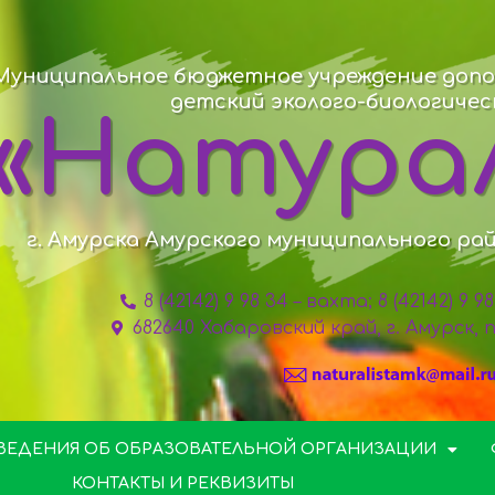
Муниципальное бюджетное учреждение допо
детский эколого-биологиче
«Натура
г. Амурска Амурского муниципального ра
8 (42142) 9 98 34 – вахта; 8 (42142) 9 
682640 Хабаровский край, г. Амурск,
ВЕДЕНИЯ ОБ ОБРАЗОВАТЕЛЬНОЙ ОРГАНИЗАЦИИ
КОНТАКТЫ И РЕКВИЗИТЫ