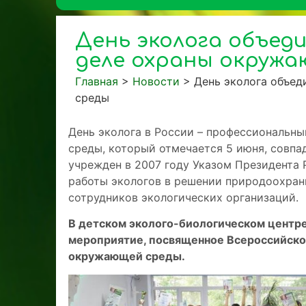
День эколога объед
деле охраны окруж
Главная
>
Новости
>
День эколога объе
среды
День эколога в России – профессиональн
среды, который отмечается 5 июня, совп
учрежден в 2007 году Указом Президента
работы экологов в решении природоохранн
сотрудников экологических организаций.
В детском эколого-биологическом центр
мероприятие, посвященное Всероссийск
окружающей среды.