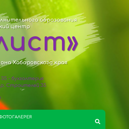
лнительного образования
ский центр
лист»
йона Хабаровского края
98 35 - бухгалтерия
 пр. Строителей 35
ФОТОГАЛЕРЕЯ