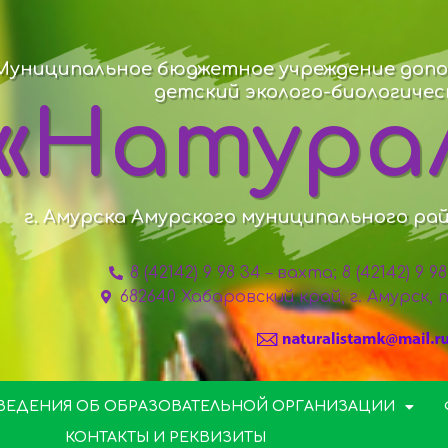
Муниципальное бюджетное учреждение допо
детский эколого-биологиче
«Натура
г. Амурска Амурского муниципального ра
8 (42142) 9 98 34 – вахта; 8 (42142) 9 
682640 Хабаровский край, г. Амурск,
ВЕДЕНИЯ ОБ ОБРАЗОВАТЕЛЬНОЙ ОРГАНИЗАЦИИ
КОНТАКТЫ И РЕКВИЗИТЫ