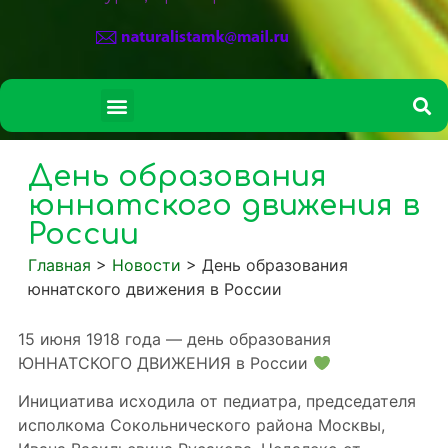
СВЕДЕНИЯ ОБ ОБРАЗОВАТЕЛЬНОЙ ОРГАНИЗАЦИИ
День образования
юннатского движения в
России
Главная
>
Новости
>
День образования
юннатского движения в России
15 июня 1918 года — день образования
ЮННАТСКОГО ДВИЖЕНИЯ в России
Инициатива исходила от педиатра, председателя
исполкома Сокольнического района Москвы,