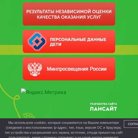
Мы используем cookies, которые сохраняются на Вашем компьютере
СОГЛ
(сведения о местоположении; ip-адрес; тип, язык, версия ОС и браузера;
тип устройства и разрешение его экрана; источник, откуда пришел на сайт
пользователь; какие страницы открывает и на какие кнопки нажимает