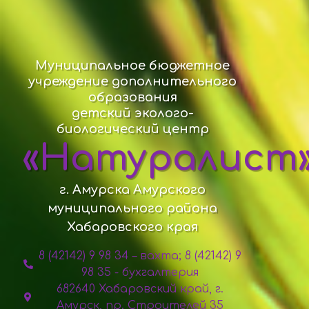
Муниципальное бюджетное
учреждение дополнительного
образования
детский эколого-
биологический центр
«Натуралист
г. Амурска Амурского
муниципального района
Хабаровского края
8 (42142) 9 98 34 – вахта; 8 (42142) 9
98 35 - бухгалтерия
682640 Хабаровский край, г.
Амурск, пр. Строителей 35