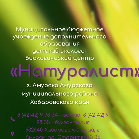
Муниципальное бюджетное
учреждение дополнительного
образования
детский эколого-
биологический центр
«Натуралист
г. Амурска Амурского
муниципального района
Хабаровского края
8 (42142) 9 98 34 – вахта; 8 (42142) 9
98 35 - бухгалтерия
682640 Хабаровский край, г.
Амурск, пр. Строителей 35