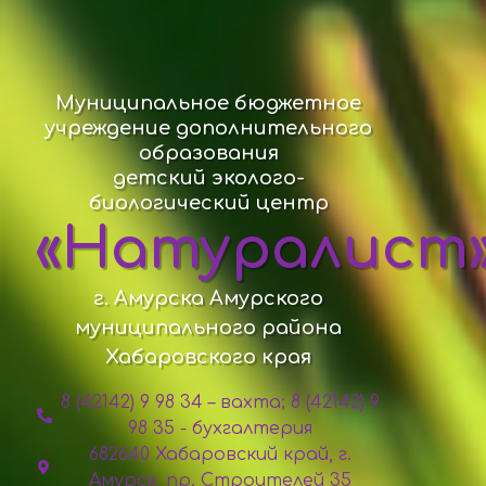
Муниципальное бюджетное
учреждение дополнительного
образования
детский эколого-
биологический центр
«Натуралист
г. Амурска Амурского
муниципального района
Хабаровского края
8 (42142) 9 98 34 – вахта; 8 (42142) 9
98 35 - бухгалтерия
682640 Хабаровский край, г.
Амурск, пр. Строителей 35