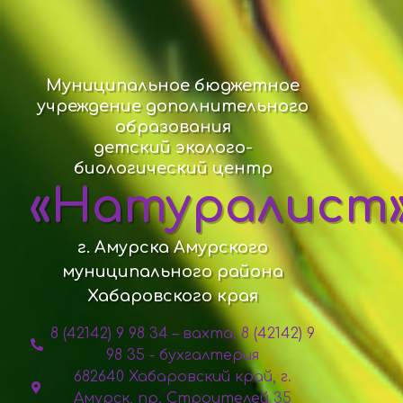
Муниципальное бюджетное
учреждение дополнительного
образования
детский эколого-
биологический центр
«Натуралист
г. Амурска Амурского
муниципального района
Хабаровского края
8 (42142) 9 98 34 – вахта; 8 (42142) 9
98 35 - бухгалтерия
682640 Хабаровский край, г.
Амурск, пр. Строителей 35