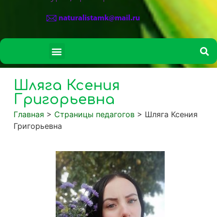
СВЕДЕНИЯ ОБ ОБРАЗОВАТЕЛЬНОЙ ОРГАНИЗАЦИИ
Шляга Ксения
Григорьевна
Главная
>
Страницы педагогов
>
Шляга Ксения
Григорьевна