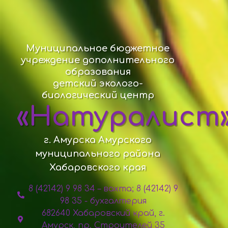
Муниципальное бюджетное
учреждение дополнительного
образования
детский эколого-
биологический центр
«Натуралист
г. Амурска Амурского
муниципального района
Хабаровского края
8 (42142) 9 98 34 – вахта; 8 (42142) 9
98 35 - бухгалтерия
682640 Хабаровский край, г.
Амурск, пр. Строителей 35