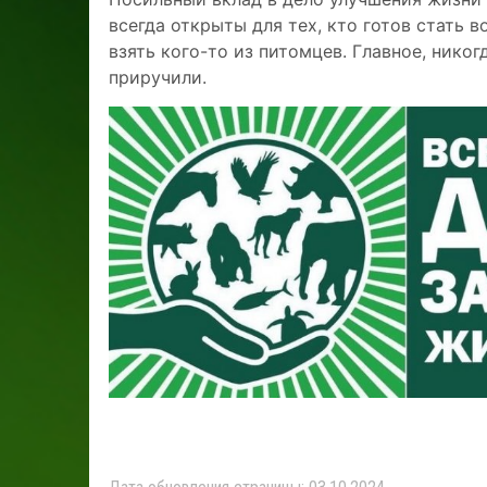
всегда открыты для тех, кто готов стать 
взять кого-то из питомцев. Главное, никогд
приручили.