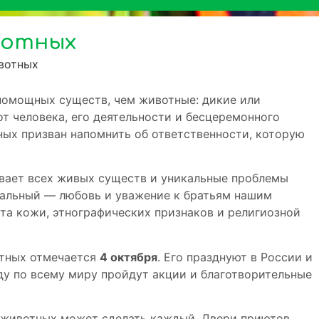
вотных
вотных
спомощных существ, чем животные: дикие или
т человека, его деятельности и бесцеремонного
ых призван напомнить об ответственности, которую
вает всех живых существ и уникальные проблемы
нальный — любовь и уважение к братьям нашим
ета кожи, этнографических признаков и религиозной
тных отмечается
4 октября
. Его празднуют в России и
оду по всему миру пройдут акции и благотворительные
 животных может сделать каждый. Двери приютов