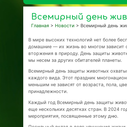
Всемирный день жи
Главная
>
Новости
>
Всемирный день жи
В мире высоких технологий нет более бе
домашние — их жизнь во многом зависит о
вторжения в природу. День защиты животн
мы несем за других обитателей планеты.
Всемирный день защиты животных охваты
каждого вида. Этот праздник многонацио
меньшим не зависят от возраста, пола, цв
принадлежности.
Каждый год Всемирный день защиты живо
еще нескольких десятках стран. В 2024 г
мероприятия, посвященные этому дню.
Посильный вклад в дело улучшения жизни