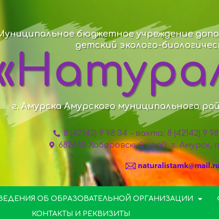
Муниципальное бюджетное учреждение допо
детский эколого-биологиче
«Натура
г. Амурска Амурского муниципального ра
8 (42142) 9 98 34 – вахта; 8 (42142) 9 
682640 Хабаровский край, г. Амурск,
ВЕДЕНИЯ ОБ ОБРАЗОВАТЕЛЬНОЙ ОРГАНИЗАЦИИ
КОНТАКТЫ И РЕКВИЗИТЫ