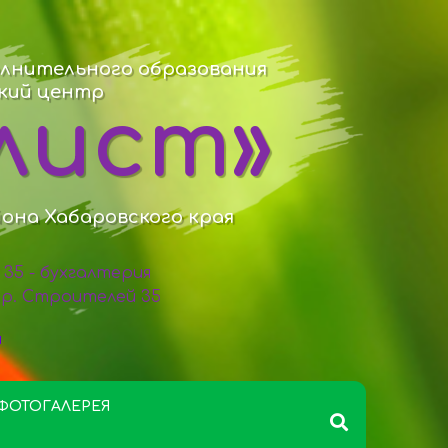
лнительного образования
ский центр
лист»
йона Хабаровского края
98 35 - бухгалтерия
 пр. Строителей 35
ФОТОГАЛЕРЕЯ