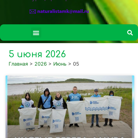
СВЕДЕНИЯ ОБ ОБРАЗОВАТЕЛЬНОЙ ОРГАНИЗАЦИИ
5 июня 2026
Главная
>
2026
>
Июнь
>
05