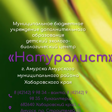
Муниципальное бюджетное
учреждение дополнительного
образования
детский эколого-
биологический центр
«Натуралист
г. Амурска Амурского
муниципального района
Хабаровского края
8 (42142) 9 98 34 – вахта; 8 (42142) 9
98 35 - бухгалтерия
682640 Хабаровский край, г.
Амурск, пр. Строителей 35