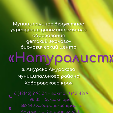
Муниципальное бюджетное
учреждение дополнительного
образования
детский эколого-
биологический центр
«Натуралист
г. Амурска Амурского
муниципального района
Хабаровского края
8 (42142) 9 98 34 – вахта; 8 (42142) 9
98 35 - бухгалтерия
682640 Хабаровский край, г.
Амурск, пр. Строителей 35